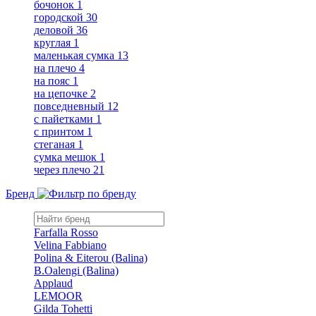
бочонок
1
городской
30
деловой
36
круглая
1
маленькая сумка
13
на плечо
4
на пояс
1
на цепочке
2
повседневный
12
с пайетками
1
с принтом
1
стеганая
1
сумка мешок
1
через плечо
21
Бренд
Farfalla Rosso
Velina Fabbiano
Polina & Eiterou (Balina)
B.Oalengi (Balina)
Applaud
LEMOOR
Gilda Tohetti