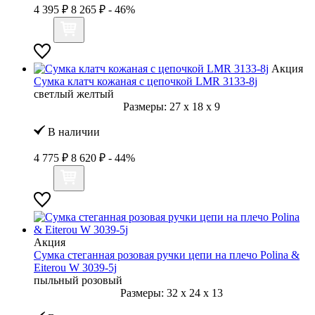
4 395 ₽
8 265 ₽
- 46%
Акция
Сумка клатч кожаная с цепочкой LMR 3133-8j
светлый желтый
Размеры:
27
x
18
x
9
В наличии
4 775 ₽
8 620 ₽
- 44%
Акция
Сумка стеганная розовая ручки цепи на плечо Polina &
Eiterou W 3039-5j
пыльный розовый
Размеры:
32
x
24
x
13