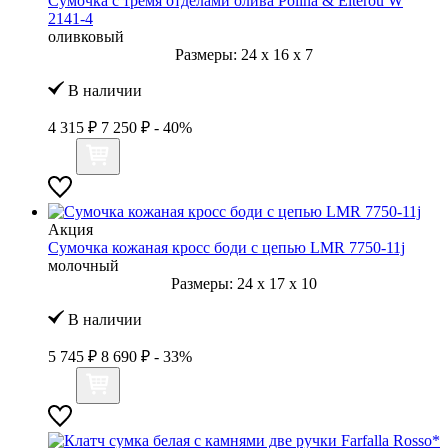
Сумочка с тремя отделами олива Polina & Eiterou W
2141-4
оливковый
Размеры:
24
x
16
x
7
В наличии
4 315 ₽
7 250 ₽
- 40%
Акция
Сумочка кожаная кросс боди с цепью LMR 7750-11j
молочный
Размеры:
24
x
17
x
10
В наличии
5 745 ₽
8 690 ₽
- 33%