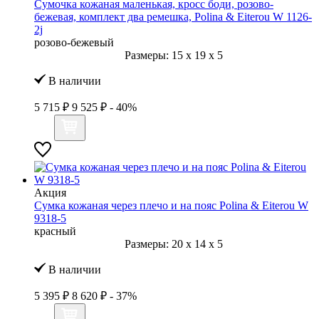
Сумочка кожаная маленькая, кросс боди, розово-
бежевая, комплект два ремешка, Polina & Eiterou W 1126-
2j
розово-бежевый
Размеры:
15
x
19
x
5
В наличии
5 715 ₽
9 525 ₽
- 40%
Акция
Сумка кожаная через плечо и на пояс Polina & Eiterou W
9318-5
красный
Размеры:
20
x
14
x
5
В наличии
5 395 ₽
8 620 ₽
- 37%