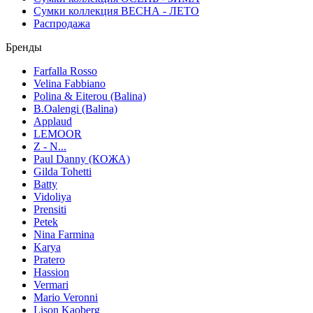
Сумки коллекция ВЕСНА - ЛЕТО
Распродажа
Бренды
Farfalla Rosso
Velina Fabbiano
Polina & Eiterou (Balina)
B.Oalengi (Balina)
Applaud
LEMOOR
Z - N...
Paul Danny (КОЖА)
Gilda Tohetti
Batty
Vidoliya
Prensiti
Petek
Nina Farmina
Karya
Pratero
Hassion
Vermari
Mario Veronni
Lison Kaoberg