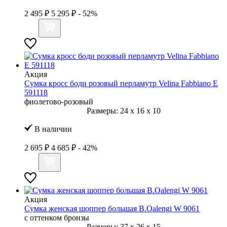
2 495 ₽
5 295 ₽
- 52%
Акция
Сумка кросс боди розовый перламутр Velina Fabbiano E
591118
фиолетово-розовый
Размеры:
24
x
16
x
10
В наличии
2 695 ₽
4 685 ₽
- 42%
Акция
Сумка женская шоппер большая B.Oalengi W 9061
с оттенком бронзы
Размеры:
37
x
26
x
15