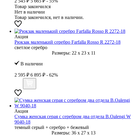
2 545 ₽
5 665 ₽
- 55%
Товар закончился
Нет в наличии
Товар закончился, нет в наличии.
Акция
Рюкзак маленький серебро Farfalla Rosso R 2272-18
светлое серебро
Размеры:
22
x
23
x
11
В наличии
2 595 ₽
6 895 ₽
- 62%
Акция
Сумка женская серая с серебром два отдела B.Oalengi W
9040-18
темный серый + серебро + бежевый
Размеры:
36
x
27
x
13