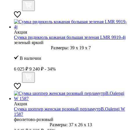
Акция
Сумка ридикюль кожаная большая зеленая LMR 9919-4j
зеленый яркий
Размеры:
39
x
19
x
7
В наличии
6 025 ₽
9 240 ₽
- 34%
Акция
Сумка шоппер женская розовый перламутрB.Oalengi W
1587
фиолетово-розовый
Размеры:
37
x
26
x
13