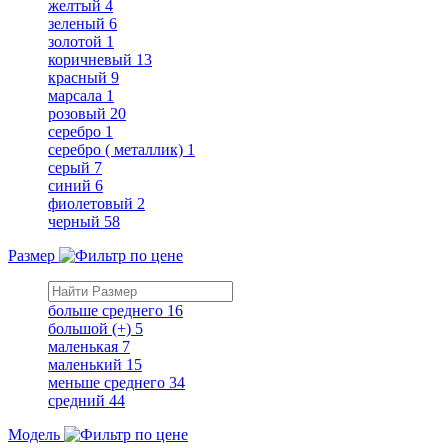
желтый
4
зеленый
6
золотой
1
коричневый
13
красный
9
марсала
1
розовый
20
серебро
1
серебро ( металлик)
1
серый
7
синий
6
фиолетовый
2
черный
58
Размер
больше среднего
16
большой (+)
5
маленькая
7
маленький
15
меньше среднего
34
средний
44
Модель