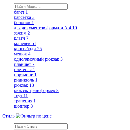
багет
1
барсетка
3
бочонок
1
для документов формата А 4
10
зажим
2
клатч
7
кошелек
51
кросс-боди
25
мешок
4
однолямочный рюкзак
3
планшет
7
плетеная
1
портмоне
1
ридикюль
1
рюкзак
13
рюкзак трансформер
8
тоут
11
трапеция
1
шоппер
8
Стиль