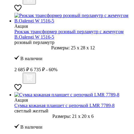
Акция
Рюкзак трансформер розовый перламутр с жемчугом
B.Oalengi W 1516-5
розовый перламутр
Размеры:
25
x
28
x
12
В наличии
2 685 ₽
6 735 ₽
- 60%
Акция
Сумка кожаная планшет с цепочкой LMR 7789-8
светлый желтый
Размеры:
21
x
20
x
6
В наличии