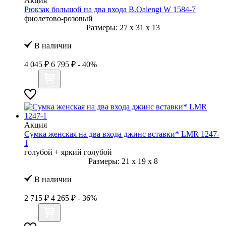
Акция
Рюкзак большой на два входа B.Oalengi W 1584-7
фиолетово-розовый
Размеры:
27
x
31
x
13
В наличии
4 045 ₽
6 795 ₽
- 40%
Акция
Сумка женская на два входа джинс вставки* LMR 1247-
1
голубой + яркий голубой
Размеры:
21
x
19
x
8
В наличии
2 715 ₽
4 265 ₽
- 36%