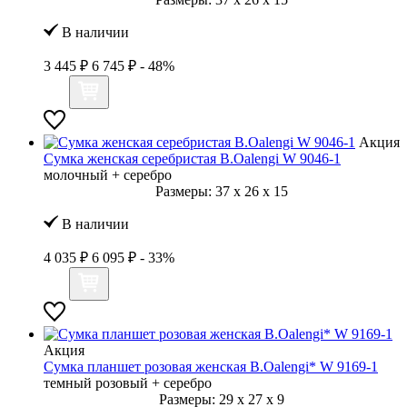
В наличии
3 445 ₽
6 745 ₽
- 48%
Акция
Сумка женская серебристая B.Oalengi W 9046-1
молочный + серебро
Размеры:
37
x
26
x
15
В наличии
4 035 ₽
6 095 ₽
- 33%
Акция
Сумка планшет розовая женская B.Oalengi* W 9169-1
темный розовый + серебро
Размеры:
29
x
27
x
9