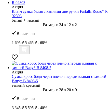
Акция
Клатч сумка белая с камнями две ручки Farfalla Rosso* R
92303
белый + черный
Размеры:
24
x
12
x
2
В наличии
1 695 ₽
5 465 ₽
- 68%
Акция
Сумка кросс боди через плечо впереди клапан с замшей
Batty* B 8408-5
темный красный
Размеры:
28
x
20
x
9
В наличии
3 345 ₽
5 595 ₽
- 40%