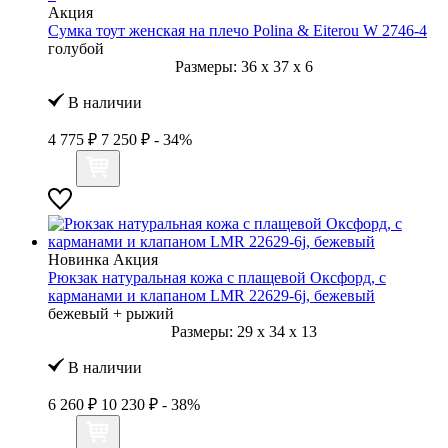
Акция
Сумка тоут женская на плечо Polina & Eiterou W 2746-4
голубой
Размеры:
36
x
37
x
6
В наличии
4 775 ₽
7 250 ₽
- 34%
Новинка
Акция
Рюкзак натуральная кожа с плащевой Оксфорд, с
карманами и клапаном LMR 22629-6j, бежевый
бежевый + рыжий
Размеры:
29
x
34
x
13
В наличии
6 260 ₽
10 230 ₽
- 38%