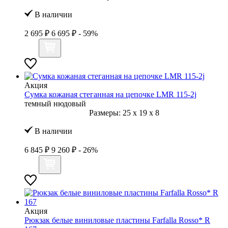
В наличии
2 695 ₽
6 695 ₽
- 59%
Акция
Сумка кожаная стеганная на цепочке LMR 115-2j
темный нюдовый
Размеры:
25
x
19
x
8
В наличии
6 845 ₽
9 260 ₽
- 26%
Акция
Рюкзак белые виниловые пластины Farfalla Rosso* R