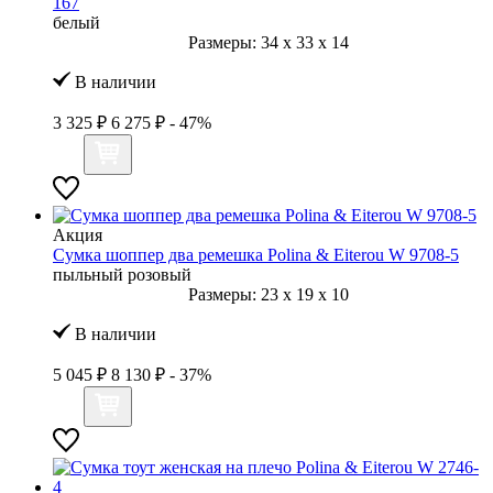
167
белый
Размеры:
34
x
33
x
14
В наличии
3 325 ₽
6 275 ₽
- 47%
Акция
Сумка шоппер два ремешка Polina & Eiterou W 9708-5
пыльный розовый
Размеры:
23
x
19
x
10
В наличии
5 045 ₽
8 130 ₽
- 37%