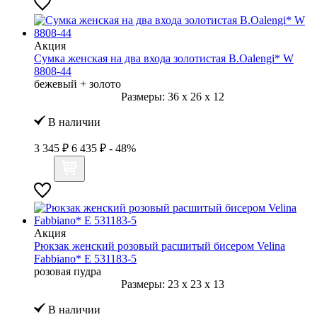
Акция
Сумка женская на два входа золотистая B.Oalengi* W
8808-44
бежевый + золото
Размеры:
36
x
26
x
12
В наличии
3 345 ₽
6 435 ₽
- 48%
Акция
Рюкзак женский розовый расшитый бисером Velina
Fabbiano* E 531183-5
розовая пудра
Размеры:
23
x
23
x
13
В наличии